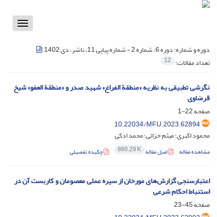
Toggle
vigation
دوره و شماره:
دوره 6، شماره 2 - شماره پیاپی 11، ناشر، دی 1402
12
تعداد مقالات:
نگرشی تطبیقی به نظریه «منطقة الفراغ» شهید صدر و «منطقة العفو» شیخ
قرضاوی
صفحه
22-1
10.22034/MFU.2023.62894
محمود اکبری؛ میثم خزائی؛ محمد ادکی
860.29 K
مشاهده مقاله
اصل مقاله
چکیده تفصیلی
اعتبارسنجی گزارش‌های مورخان از سیره عملی معصومان و کاربست آن در
استنباط احکام شرعی
صفحه
45-23