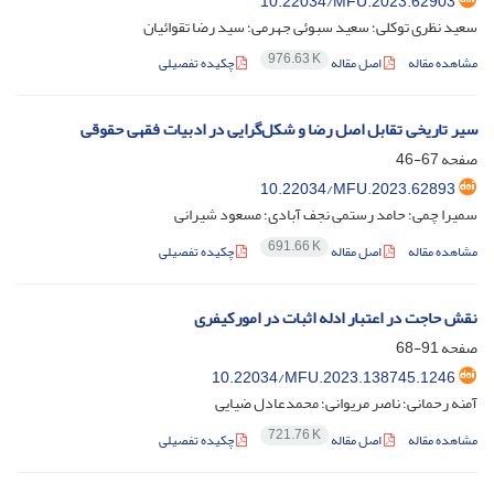
10.22034/MFU.2023.62903
سعید نظری توکلی؛ سعید سبوئی جهرمی؛ سید رضا تقوائیان
976.63 K
مشاهده مقاله
اصل مقاله
چکیده تفصیلی
سیر تاریخی تقابل اصل رضا و شکل‌گرایی در ادبیات فقهی حقوقی
صفحه
67-46
10.22034/MFU.2023.62893
سمیرا چمی؛ حامد رستمی نجف آبادی؛ مسعود شیرانی
691.66 K
مشاهده مقاله
اصل مقاله
چکیده تفصیلی
نقش حاجت در اعتبار ادله اثبات در امورکیفری
صفحه
91-68
10.22034/MFU.2023.138745.1246
آمنه رحمانی؛ ناصر مریوانی؛ محمدعادل ضیایی
721.76 K
مشاهده مقاله
اصل مقاله
چکیده تفصیلی