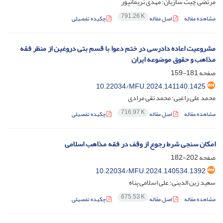
مرتضی چیت سازیان؛ مهدی نریمانپور
791.26 K
مشاهده مقاله
اصل مقاله
چکیده تفصیلی
مشروعیت اعاده دادرسی در ختم دعوا با قسم بتی دروغین از منظر فقه
مذاهب و حقوق موضوعه ایران
صفحه
181-159
10.22034/MFU.2024.141140.1425
محمد علی راغبی؛ محمد تقی مرادی
716.97 K
مشاهده مقاله
اصل مقاله
چکیده تفصیلی
امکان سنجی شرط رجوع از وقف در فقه مذاهب اسلامی
صفحه
202-182
10.22034/MFU.2024.140534.1392
سعید زین الدینی؛ علی اسلامی پناه
675.53 K
مشاهده مقاله
اصل مقاله
چکیده تفصیلی