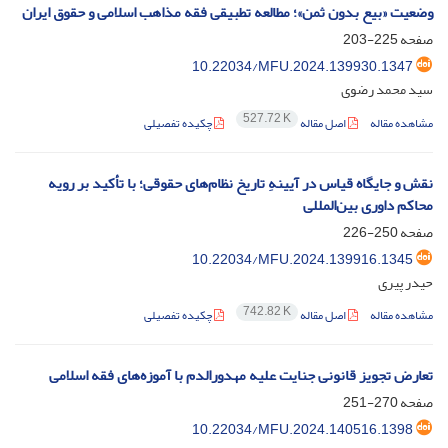
وضعیت «بیع بدون ثمن»؛ مطالعه تطبیقی فقه مذاهب اسلامی و حقوق ایران
صفحه
225-203
10.22034/MFU.2024.139930.1347
سید محمد رضوی
527.72 K
مشاهده مقاله
اصل مقاله
چکیده تفصیلی
نقش و جایگاه قیاس در آیینهِ تاریخ نظام‌های حقوقی؛ با تأکید بر رویه
محاکم داوری بین‌المللی
صفحه
250-226
10.22034/MFU.2024.139916.1345
حیدر پیری
742.82 K
مشاهده مقاله
اصل مقاله
چکیده تفصیلی
تعارض‌ تجویز قانونی جنایت علیه مهدورالدم با آموزه‌های فقه اسلامی
صفحه
270-251
10.22034/MFU.2024.140516.1398