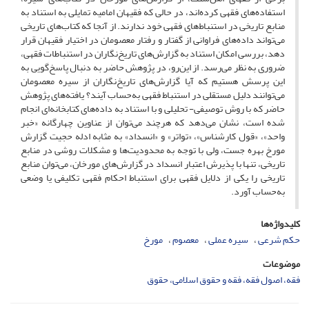
استفاده‌های فقهی کرده‌اند، در حالی که فقیهان امامیه تمایلی به استناد به
منابع تاریخی در استنباط‌های فقهی خود ندارند. از آنجا که کتاب‌های تاریخی
می‌تواند داده‌های فراوانی از گفتار و رفتار معصومان در اختیار فقیهان قرار
دهد، بررسی امکان استناد به گزارش‌های تاریخ‌نگاران در استنباطات فقهی،
ضروری به نظر می‌رسد. از این‌رو، در پژوهش حاضر به دنبال پاسخ‌گویی به
این پرسش هستیم که آیا گزارش‌های تاریخ‌نگاران از سیره معصومان
می‌توانند دلیل مستقلی در استنباط فقهی به‌حساب آیند؟ یافته‌های پژوهش
حاضر که با روش توصیفی- تحلیلی و با استناد به داده‌های کتابخانه‌ای انجام
شده است، نشان می‌دهد که هرچند می‌توان از عناوین چهارگانه «خبر
واحد»، «قول کارشناس»، «تواتر» و «انسداد» به مثابه ادله حجیت گزارش
مورخ بهره جست، ولی با توجه به محدودیت‌ها و مشکلات روشی در منابع
تاریخی، تنها با پذیرش اعتبار انسداد در گزارش‌های مورخان، می‌توان منابع
تاریخی را یکی از دلایل فقهی برای استنباط احکام فقهی تکلیفی یا وضعی
به‌حساب آورد.
کلیدواژه‌ها
حکم شرعی
سیره عملی
معصوم
مورخ
موضوعات
فقه، اصول فقه، فقه و حقوق اسلامی، حقوق