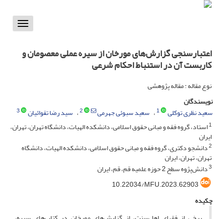
Toggle
vigation
اعتبارسنجی گزارش‌های مورخان از سیره عملی معصومان و
کاربست آن در استنباط احکام شرعی
نوع مقاله : مقاله پژوهشی
نویسندگان
3
2
1
سعید نظری توکلی
سعید سبوئی جهرمی
سید رضا تقوائیان
1
استاد، گروه فقه و مبانی حقوق اسلامی، دانشکده الهیات، دانشگاه تهران، تهران،
ایران
2
دانشجو دکتری، گروه فقه و مبانی حقوق اسلامی، دانشکده الهیات، دانشگاه
تهران، تهران، ایران
3
دانش‌پژوه سطح 2 حوزه علمیه قم، قم، ایران
10.22034/MFU.2023.62903
چکیده
برخی از فقهای اهل‌سنت، از گزارش‌های مورخان در کتاب‌های سیره،