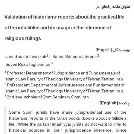
عنوان مقاله
[English]
Validation of historians' reports about the practical life
of the infallibles and its usage in the inference of
religious rulings
نویسندگان
[English]
1
2
saeed nazaritavakkoli
Saeed Sabouei Jahromi
3
Seyed Reza Taghvaeian
1
Professor, Department of Jurisprudence and Fundamentals of
Islamic Law, Faculty of Theology, University of Tehran, Tehran, Iran
2
PhD student, Department of Jurisprudence and Fundamentals of
Islamic Law, Faculty of Theology, University of Tehran, Tehran, Iran
3
2nd level scholar of Qom Seminary, Qom, Iran
چکیده
[English]
Some Sunni jurists have made jurisprudential use of the
historians' reports in the Sirah books (books about infallible’s
life). While the Jaʿfari (Imamiyya) jurists do not want to infer to
historical sources in their jurisprudence inference. Since