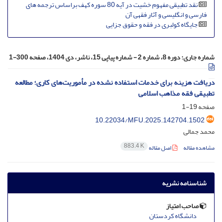
نقد تطبیقی مفهوم خشیت در آیه 80 سوره کهف براساس ترجمه های
فارسی و انگلیسی و آثار فقهی آن
جایگاه کولبری در فقه و حقوق جزایی
شماره جاری:
دوره 8، شماره 2 - شماره پیاپی 15، ناشر، دی 1404، صفحه 300-1
دریافت هزینه برای خدمات استفاده نشده در مأموریت‌های کاری؛ مطالعه
تطبیقی فقه مذاهب اسلامی
صفحه
19-1
10.22034/MFU.2025.142704.1502
محمد جمالی
883.4 K
مشاهده مقاله
اصل مقاله
شناسنامه نشریه
صاحب امتیاز
دانشگاه کردستان