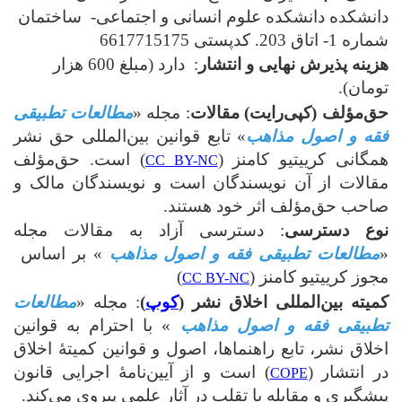
دانشکده دانشکده علوم انسانی و اجتماعی- ساختمان
شماره 1- اتاق 203. کدپستی 6617715175
هزینه پذیرش نهایی و انتشار
: دارد (مبلغ 600 هزار
تومان).
حق‌مؤلف (کپی‌رایت) مقالات
: مجله «
مطالعات تطبیقی
فقه و اصول مذاهب
» تابع قوانین بین‌المللی حق نشر
همگانی کرییتیو کامنز (
) است. حق‌مؤلف
CC BY-NC
مقالات از آن نویسندگان است و نویسندگان مالک و
صاحب حق‌مؤلف اثر خود هستند.
نوع دسترسی
: دسترسی آزاد به مقالات مجله
«
مطالعات تطبیقی فقه و اصول مذاهب
» بر اساس
مجوز کرییتیو کامنز (
)
CC BY-NC
کمیته بین‌المللی اخلاق نشر
(
کوپ
)
: مجله «
مطالعات
تطبیقی فقه و اصول مذاهب
» با احترام به قوانین
اخلاق نشر، تابع راهنماها، اصول و قوانین کمیتۀ اخلاق
در انتشار (
) است و از آیین‌نامۀ اجرایی قانون
COPE
پیشگیری و مقابله با تقلب در آثار علمی پیروی می‌کند.