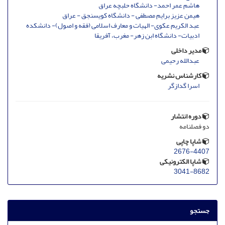
هاشم عمر احمد- دانشگاه حلبچه عراق
هیمن عزیز برایم مصطفى - دانشگاه کویسنجق - عراق
عبد الکریم عکوی- الهیات و معارف اسلامی (فقه و اصول)- دانشکده
ادبیات- دانشگاه ابن زهر- مغرب، آفریقا
مدیر داخلی
عبدالله رحیمی
کارشناس نشریه
اسرا گدازگر
دوره انتشار
دو فصلنامه
شاپا چاپی
2676-4407
شاپا الکترونیکی
3041-8682
جستجو