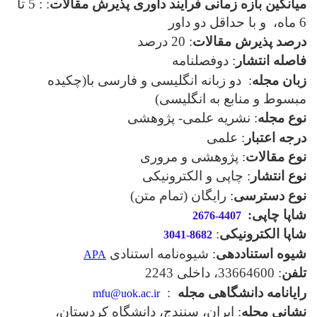
میانگین بازه زمانی فرایند داوری پذیرش مقالات
: : 5 تا
6 ماه، و با حداقل دو داور
درصد پذیرش مقالات
: 20 درصد
فاصله انتشار
: دوفصلنامه
زبان مجله
: دو زبانه انگلیسی و فارسی با(چکیده
مبسوط و منابع به انگلیسی)
نوع مجله
: نشریه علمی- پژوهشی
درجه اعتبار
: علمی
نوع مقالات
: پژوهشی و مروری
نوع انتشار
: چاپی و الکترونیکی
نوع دسترسی
: رایگان (تمام متن)
شاپا چاپی:
4407-2676
شاپا الکترونیکی
:
3041-8682
شیوه استناددهی
: شیوه‌نامه استنادی
APA
تلفن
: 33664600، داخلی 2243
رایانامه دانشگاهی مجله
:
mfu@uok.ac.ir
نشانی مجله
: ایران، سنندج، دانشگاه کردستان،