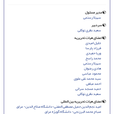
مدیر مسئول
سهیلا رستمی
سردبیر
سعید نظری توکلی
اعضای هیات تحریریه
جلیل امیدی
فرزاد پارسا
وریا حفیدی
محمد راسخ
سهیلا رستمی
هادی رضوان
محمود عباسی
سید محمد تقی علوی
احمد مبلغی
حمید مسجد سرائی
سعید نظری توکلی
اعضای هیات تحریریه بین المللی
امید نجم الدین جمیل مصطفی المفتی-دانشگاه صلاح الدین- عراق
صباح محمد البرزنجی- دانشگاه گویژه عراق