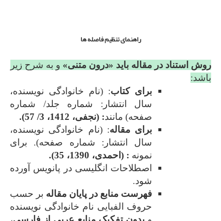
راهنمای تنظیم فاصله ها
روش استناد در مقاله باید «درون ‌متنی»
و به شرح زیر
باشد:
برای کتاب
: (نام خانوادگی نویسنده،
سال انتشار: شماره جلد/ شماره
صفحه) مانند
:
(نجفی، 1412، 3/ 57).
برای مقاله
: (نام خانوادگی نویسنده،
سال انتشار: شماره‌ صفحه). برای
نمونه
: (
احمدی، 1390، 35).
اصطلاحات انگلیسی در پانویس آورده
شود.
فهرست منابع در پایان مقاله
بر حسب
حروف الفبایی نام خانوادگی نویسنده
و
بدون تفکیک منابع عربی از فارسی
،