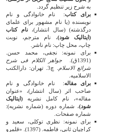
به شرح زیر تنظیم گردد.
برای کتاب
: نام خانوادگی و نام
نویسنده (یا نام مشهور برای علمای
درگذشته) (سال انتشار)،
نام کتاب
(ایتالیک شود)
، نام مترجم، نوبت
چاپ، محل چاپ: نام ناشر.
برای نمونه: نجفی، محمد حسن.
(1391ق).
جواهر الکلام فی شرح
شرائع الاسلام
. چ3. تهران: دارالکتب
الاسلامیه.
برای مقاله
: نام خانوادگی و نام
صاحب اثر (سال انتشار)، «عنوان
مقاله»، نام کامل نشریه
(ایتالیک
شود)
، شماره دوره (شماره‌ نشریه):
شماره صفحات.
برای نمونه: نظری توکلی، سعید و
کراچیان ثانی، فاطمه. (1397). «قلمرو