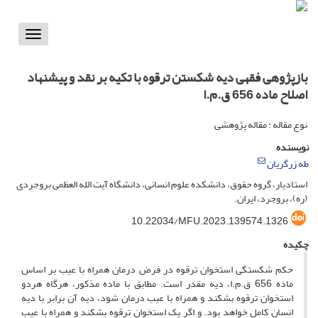
Toggle
vigation
بازپژوهی فقهی دیه شکستن ترقوه با تکیه بر نقد و پیشنهاد
اصلاح ماده 656 ق.م.ا
نوع مقاله : مقاله پژوهشی
نویسنده
طه زرگریان
استادیار، گروه حقوق، دانشکده علوم انسانی، دانشگاه آیت الله العظمی بروجردی
(ره)، بروجرد، ایران.
10.22034/MFU.2023.139574.1326
چکیده
حکم شکستگی استخوان ترقوه در فرض درمان همراه با عیب بر اساس
ماده 656 ق.م.ا، دیه مقدر است. مطابق با ماده مذکور، هرگاه هردو
استخوان ترقوه بشکند و همراه با عیب درمان شود، دیه آن برابر با دیه
انسان کامل خواهد بود. و اگر یک استخوان ترقوه بشکند و همراه با عیب