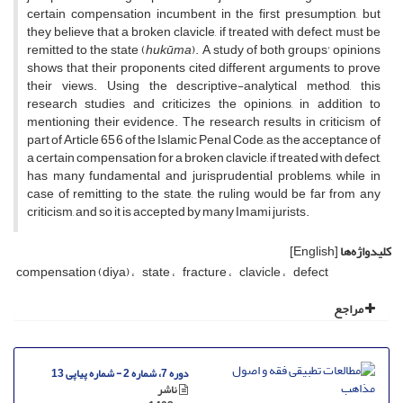
certain compensation incumbent in the first presumption, but
they believe that a broken clavicle, if treated with defect, must be
remitted to the state (
hukūma
). A study of both groups' opinions
shows that their proponents cited different arguments to prove
their views. Using the descriptive-analytical method, this
research studies and criticizes the opinions, in addition to
mentioning their evidence. The research results in criticism of
part of Article 656 of the Islamic Penal Code, as the acceptance of
a certain compensation for a broken clavicle, if treated with defect,
has many fundamental and jurisprudential problems, while in
case of remitting to the state, the ruling would be far from any
criticism, and so it is accepted by many Imami jurists.
کلیدواژه‌ها
[English]
compensation (diya)
state
fracture
clavicle
defect
مراجع
دوره 7، شماره 2 - شماره پیاپی 13
ناشر