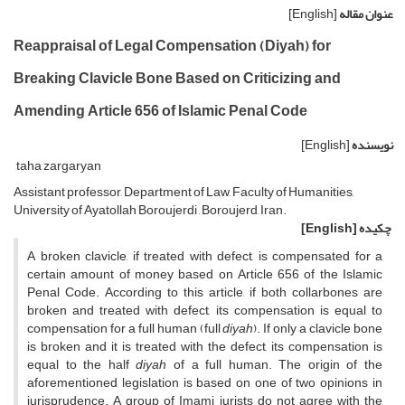
عنوان مقاله
[English]
Reappraisal of Legal Compensation (Diyah) for
Breaking Clavicle Bone Based on Criticizing and
Amending Article 656 of Islamic Penal Code
نویسنده
[English]
taha zargaryan
Assistant professor, Department of Law, Faculty of Humanities,
University of Ayatollah Boroujerdi , Boroujerd, Iran.
چکیده
[English]
A broken clavicle, if treated with defect, is compensated for a
certain amount of money based on Article 656 of the Islamic
Penal Code. According to this article, if both collarbones are
broken and treated with defect, its compensation is equal to
compensation for a full human (full
diyah
). If only a clavicle bone
is broken and it is treated with the defect, its compensation is
equal to the half
diyah
of a full human. The origin of the
aforementioned legislation is based on one of two opinions in
jurisprudence. A group of Imami jurists do not agree with the