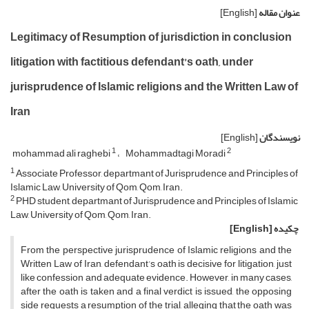
عنوان مقاله
[English]
Legitimacy of Resumption of jurisdiction in conclusion
litigation with factitious defendant’s oath, under
jurisprudence of Islamic religions and the Written Law of
Iran
نویسندگان
[English]
1
2
mohammad ali raghebi
Mohammadtagi Moradi
1
Associate Professor, departmant of Jurisprudence and Principles of
Islamic Law, University of Qom, Qom, Iran.
2
PHD student, departmant of Jurisprudence and Principles of Islamic
Law, University of Qom, Qom, Iran.
چکیده
[English]
From the perspective jurisprudence of Islamic religions and the
Written Law of Iran, defendant’s oath is decisive for litigation, just
like confession and adequate evidence. However, in many cases,
after the oath is taken and a final verdict is issued, the opposing
side requests a resumption of the trial, alleging that the oath was