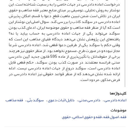
درخواست اعاده دادرسی در جهات خاصی را به رسمیت شناخته است، این
نوشتار به روش تحلیلی ـ توصیفی بر مبنای منابع معتبر فقه مذاهب و حقوق
ایران در تلاش است ضمن تبیین ماهیت قطع دعوا با قسم، امکان پذیرش
اعاده دادرسی در سوگند کاذب را بررسی کند. سوال اصلی این نوشتار این
است که آیا از منظر فقه مذاهب و حقوق موضوعه ایران، ادعای کذب بودن
سوگند می‌تواند یکی از جهات اعاده دادرسی به‌ حساب بیاید یا نه؟
یافته‌های این پژوهش نشان می‌دهد دیدگاه فقهای مذاهب این است که
وقتی حکم با سوگند یکی از طرفین دعوا قطعی شد، اعاده دادرسی شرعاً
مجاز نبوده و در صورت طرح، مسموع نخواهد بود. از منظر حقوق نیز هرچند
برخی از حقوقدانان با تأثیرپذیری از ماده 595 قانون جدید آیین دادرسی
مدنی فرانسه معتقدند در صورت کذب بودن سوگند، حکم قطعی قابل
اعاده دادرسی است، سوگند دروغ از جهات اعاده دادرسی نیست. ادله
ارائه شده نشان می‌دهد که از منظر قواعد حقوقی نیز اعاده دادرسی در
فرض مذکور، مردود است.
کلیدواژه‌ها
اعاده دادرسی
دادرسی مدنی
دلایل اثبات دعوی
سوگند بتّی
فقه مذاهب
موضوعات
فقه، اصول فقه، فقه و حقوق اسلامی، حقوق