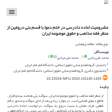
Toggle
vigation
مشروعیت اعاده دادرسی در ختم دعوا با قسم بتی دروغین از
منظر فقه مذاهب و حقوق موضوعه ایران
نوع مقاله : مقاله پژوهشی
نویسندگان
2
1
محمد علی راغبی
محمد تقی مرادی
1
دانشیار، گروه فقه و مبانی حقوق اسلامی، دانشگاه قم، قم، ایران.
2
دانشجوی دکتری، گروه فقه و مبانی حقوق اسلامی، دانشگاه قم، قم، ایران.
10.22034/MFU.2024.141140.1425
چکیده
از منظر فقه مذاهب و حقوق موضوعه ایران، سوگند بتّی همانند بینه و اقرار،
قاطع دعوای قضایی است. در موارد زیادی بعد از ادای سوگند و صدور حکم
قطعی، طرف مقابل با نسبت دروغ به سوگند، درخواست اعاده دادرسی
مجدد می‌کند. با توجه به این‌که قانون آیین دادرسی مدنی در احکام قطعی،