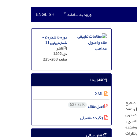
ورود به سامانه
ENGLISH
دوره 6، شماره 2 -
شماره پیاپی 11
ناشر
دی 1402
صفحه
225-203
فایل ها
XML
د صحیح
527.72 K
اصل مقاله
ال، عقد
ه بدون
چکیده تفصیلی
اهری و
روشنده
 نظرات
هم رسانی