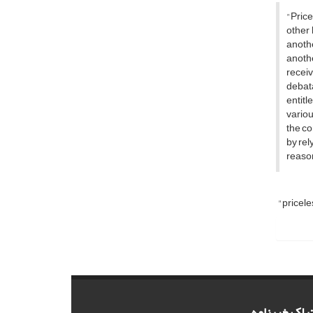
"Price
other 
anothe
anothe
receiv
debata
entitl
variou
the co
by rel
reason
"pricele
راک خبرنامه