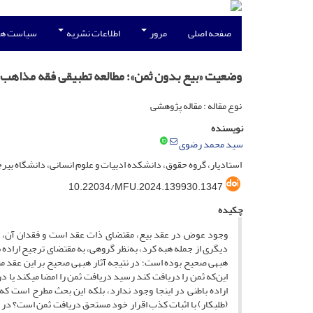
صفحه اصلی
مرور
اطلاعات نشریه
سیاست ها
وضعیت «بیع بدون ثمن»؛ مطالعه تطبیقی فقه مذاهب ا
نوع مقاله : مقاله پژوهشی
نویسنده
سید محمد رضوی
استادیار، گروه حقوق، دانشکده ادبیات و علوم انسانی، دانشگاه بیرج
10.22034/MFU.2024.139930.1347
چکیده
وجود عوض در عقد بیع، مقتضای ذات عقد است و فقدان آن، علی­
دیگری از جمله هبه کرد، به‌نظر گروهی، به مقتضای ترجیح اراده ب
هبه­ی صحیح بوده است؛ در نتیجه آثار هبه­ی صحیح بر این عقد 
این‌که ثمن را دریافت کند رسید دریافت ثمن را امضا می­کند یا 
اراده باطنی در اینجا وجود ندارد، بلکه این بحث مطرح است که آ
(طلبکار) با اثبات کذب اقرار خود مستحق دریافت ثمن است؟ د