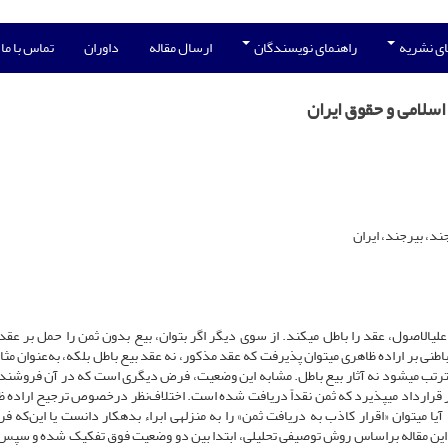
ی نشریه
راهنمای نویسندگان
ارسال مقاله
داوران
تماس با ما
سلامی و حقوق ایران
ند، بیرجند، ایران
الاصول، عقد را باطل می­کند. از سوی دیگر اگر بتوان، بیع بدون ثمن را حمل بر عق
اطنی بر اراده ظاهری می­توان پذیرفت که عقد مذکور، نه عقد بیع باطل بلکه، به‌عنوان مث
مترتب می­شود نه آثار بیع باطل. مشابه این وضعیت، فرض دیگری است که در آن فروشند
در قرارداد می­پذیرد که ثمن نقداً دریافت شده است. اختلاف‌نظر درخصوص ترجیح اراده ظ
یا می­توان «اقرار کاذب به دریافت ثمن» را به منزله­ی ابراء بدهکار دانست یا این‌که ف
ر این مقاله براساس روش توصیفی تحلیلی، ابتدا بین دو وضعیت فوق تفکیک شده و سپس