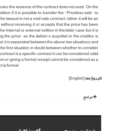
tutes the essence of the contract does not exist. On the
tion, if it is possible to transfer the "Priceless sale" to
e lawsuit is not a void sale contract; rather, it will be an
t without receiving it or accepts that the price has been
Internal or external volition in the latter case, but it is
 the price" as the debtor's acquittal or the creditor is
irst, it is separated between the above two situations and
he first situation, in doubt between whether to consider
contract is a specific contract, it can be considered valid
ssion or giving a formal receipt cannot be considered as a
t is formal
کلیدواژه‌ها
[English]
مراجع
دسترسی سریع
آخرین اخبار