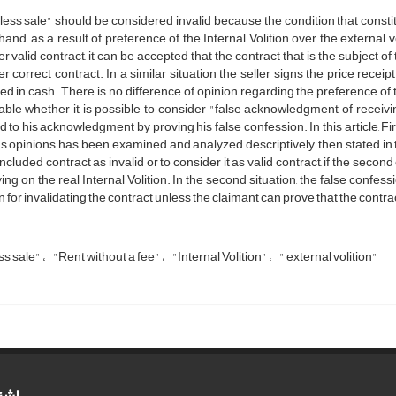
less sale" should be considered invalid because the condition that consti
hand, as a result of preference of the Internal Volition over the external voli
r valid contract, it can be accepted that the contract that is the subject of th
r correct contract. In a similar situation the seller signs the price receip
ed in cash. There is no difference of opinion regarding the preference of the 
ble whether it is possible to consider "false acknowledgment of receiving
ed to his acknowledgment by proving his false confession. In this article, F
s opinions has been examined and analyzed descriptively, then stated in t
ncluded contract as invalid or to consider it as valid contract, if the second 
ying on the real Internal Volition. In the second situation, the false confe
 for invalidating the contract unless the claimant can prove that the contrac
ss sale"
"Rent without a fee"
"Internal Volition"
" external volition"
اشت