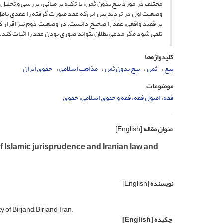
مختلف در مورد بیع بدون ثمن، با تکیه بر مبانی، بررسی و تحلیل
وضعیت اول در تردید بین این‌که عقد صورت گرفته را عقدی باطل ب
بر قصد واقعی، عقد را صحیح دانست. در وضعیت دوم نیز اقرار ک
تلقی شود مگر مدعی بطلان بتواند صوری بودن عقد را اثبات کند.
کلیدواژه‌ها
بیع
ثمن
بیع بدون ثمن
مذاهب اسلامی
حقوق ایران
موضوعات
فقه، اصول فقه، فقه و حقوق اسلامی، حقوق
عنوان مقاله
[English]
of Islamic jurisprudence and Iranian law and
نویسنده
[English]
 of Birjand, Birjand, Iran.
چکیده
[English]