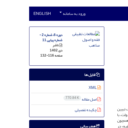
ورود به سامانه
ENGLISH
دوره 6، شماره 2 -
شماره پیاپی 11
ناشر
دی 1402
صفحه
132-116
فایل ها
XML
770.84 K
اصل مقاله
 تبیین
چکیده تفصیلی
لت، با
 همچون
هم رسانی
قیه» در