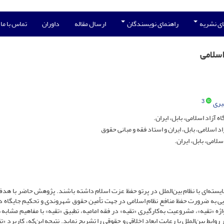
ی نشریه
راهنمای نویسندگان
ارسال مقاله
داوران
تماس با ما
اسلامی
3
یری
آزاد اسلامی، بابل، ایران.
 اسلامی، بابل، ایران و استاد فقه و مبانی حقوق
لامی، بابل، ایران.
 شایسته‌ای با نظام بین‌الملل در پرتو حفظ عزت اسلام داشته باشند. پژوهش حاضر با هدف
گویی به ضرورت حفظ منافع نظام اسلامی در جهت تأمین حقوق شهروندی و تحکیم جایگاه دو
ه‌ «تقیه»، مشروعیت به‌کارگیری «تقیه» در فقه امامیه، تطبیق «تقیه» با مفاهیم مشابه
 روابط بین‌الملل با رعایت ابعاد اخلاقی و حقوقی را تشریح نماید. نتیجه این‌که، کاربرد «ت