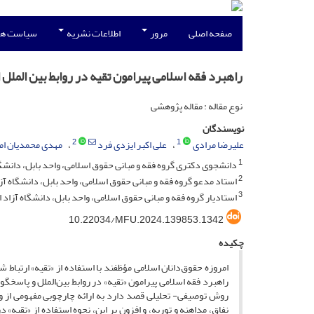
صفحه اصلی
مرور
اطلاعات نشریه
سیاست ها
راهبرد فقه اسلامی پیرامون تقیه در روابط بین الملل 
نوع مقاله : مقاله پژوهشی
نویسندگان
2
1
علیرضا مرادی
علی اکبر ایزدی فرد
مهدی محمدیان ام
1
دانشجوی دکتری گروه فقه و مبانی حقوق اسلامی، واحد بابل، دانشگاه 
2
استاد مدعو گروه فقه و مبانی حقوق اسلامی، واحد بابل، دانشگاه آزاد
3
استادیار گروه فقه و مبانی حقوق اسلامی، واحد بابل، دانشگاه آزاد اس
10.22034/MFU.2024.139853.1342
چکیده
امروزه حقوق‌دانان اسلامی مؤظفند با استفاده از «تقیه» ارتباط
راهبرد فقه اسلامی پیرامون «تقیه» در روابط بین‌الملل و پاسخ
روش توصیفی- تحلیلی قصد دارد به ارائه چارچوبی مفهومی از واژ
نفاق، مداهنه و توریه، و افزون بر این، نحوه استفاده از «تقیه» در