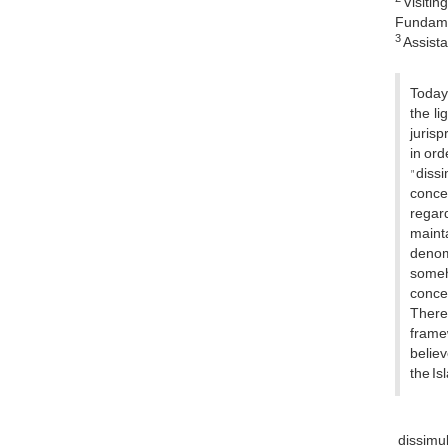
Visitin
Fundamen
3
Assista
Today,
the li
jurisp
in ord
"dissi
conce
regard
maint
denom
someho
conce
Theref
frame
believ
the Is
dissimu