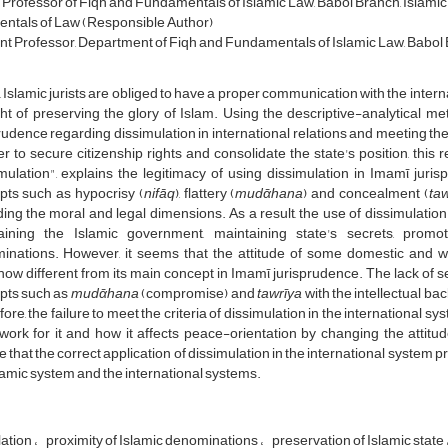
g Professor of Fiqh and Fundamentals of Islamic Law, Babol Branch, Islamic 
tals of Law (Responsible Author)
nt Professor, Department of Fiqh and Fundamentals of Islamic Law, Babol Br
 Islamic jurists are obliged to have a proper communication with the inte
ght of preserving the glory of Islam. Using the descriptive-analytical me
rudence regarding dissimulation in international relations and meeting the
er to secure citizenship rights and consolidate the state's position, th
mulation", explains the legitimacy of using dissimulation in Imamῑ juris
pts such as hypocrisy (
nifāq
), flattery (
mudᾱhana
)
and concealment (
ta
ing the moral and legal dimensions. As a result, the use of dissimulation
aining the Islamic government, maintaining state's secrets, promo
inations. However, it seems that the attitude of some domestic and wes
w different from its main concept in Imamῑ jurisprudence. The lack of sem
pts such as
mudᾱhana
(compromise) and
tawrῑya
with the intellectual ba
ore, the failure to meet the criteria of dissimulation in the international 
work for it and how it affects peace-orientation by changing the attit
e that the correct application of dissimulation in the international system
lamic system and the international systems.
lation
proximity of Islamic denominations
preservation of Islamic state