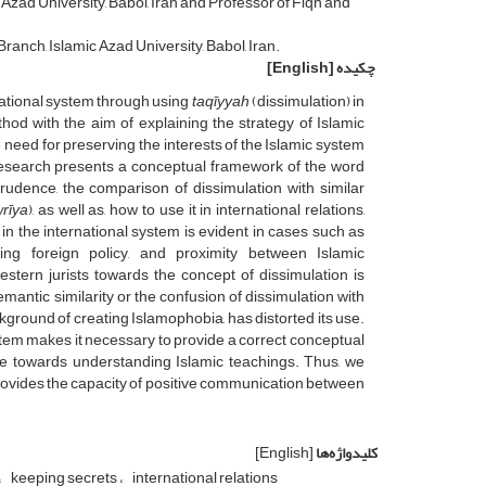
Azad University, Babol, Iran and Professor of Fiqh and
anch, Islamic Azad University, Babol, Iran.
چکیده
[English]
rnational system through using
taqῑyyah
(dissimulation) in
thod with the aim of explaining the strategy of Islamic
 need for preserving the interests of the Islamic system
is research presents a conceptual framework of the word
prudence, the comparison of dissimulation with similar
wrῑya
), as well as, how to use it in international relations,
 in the international system is evident in cases such as
ting foreign policy, and proximity between Islamic
tern jurists towards the concept of dissimulation is
antic similarity or the confusion of dissimulation with
ckground of creating Islamophobia, has distorted its use.
system makes it necessary to provide a correct conceptual
ude towards understanding Islamic teachings. Thus, we
 provides the capacity of positive communication between
کلیدواژه‌ها
[English]
keeping secrets
international relations