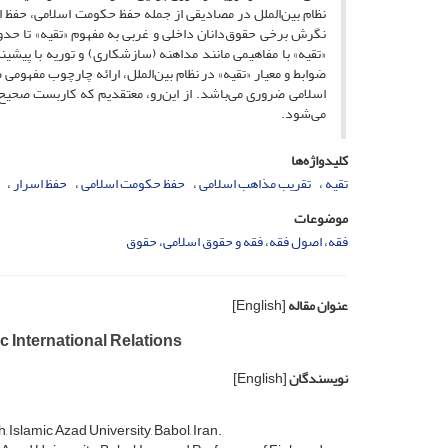
نظام بین‌الملل در مصادیقی از جمله حفظ حکومت اسلامی، حفظ
نگرش برخی حقوق‌دانان داخلی و غربی به مفهوم «تقیه» تا حدود
«تقیه» با مفاهیمی مانند مداهنه (سازشکاری) و توریه با پیشین
ضوابط و معیار «تقیه» در نظام بین‌الملل، ارائه چارچوب مفهومی
اسلامی ضروری می‌باشد. از این‌رو، معتقدیم که کاربست صحیح «تق
می‌شود.
کلیدواژه‌ها
تقیه
تقریب مذاهب اسلامی
حفظ حکومت اسلامی
حفظ اسرار
موضوعات
فقه، اصول فقه، فقه و حقوق اسلامی، حقوق
عنوان مقاله
[English]
c International Relations
نویسندگان
[English]
Islamic Azad University, Babol, Iran.