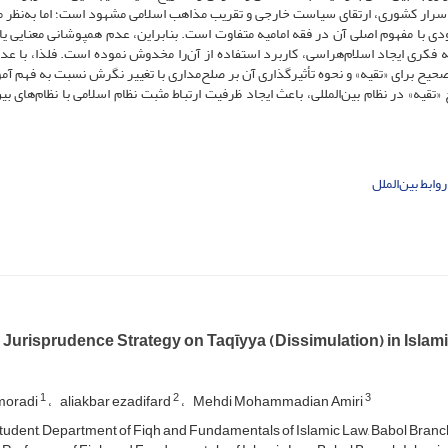
 اسرار کشوری، ارتقای سیاست خارجی و تقریب مذاهب اسلامی مشهود است؛ اما به‌نظر 
ی با مفهوم اصلی آن در فقه امامیه متفاوت است. بنابراین، عدم همپوشانی معنایی یا 
ه فکری ایجاد اسلام‌هراسی، کاربرد استفاده از آن‌را مخدوش نموده است. فلذا، با عدم
 صحیح برای «تقیه» و نحوه تأثیرگذاری آن بر صلح‌مداری با تغییر نگرش نسبت به فهم آمو
یه» در نظام بین‌المللی، باعث ایجاد ظرفیت ارتباط مثبت نظام اسلامی با نظام‌های بین‌
روابط بین‌الملل
 Jurisprudence Strategy on Taqῑyya (Dissimulation) in Islami
1
2
3
 moradi
aliakbar ezadifard
Mehdi Mohammadian Amiri
tudent, Department of Fiqh and Fundamentals of Islamic Law, Babol Branch, 