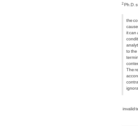
2
Ph.D. st
the co
causes
it can
condit
analyt
to the
termi
contem
The re
accord
contra
ignora
invalid 