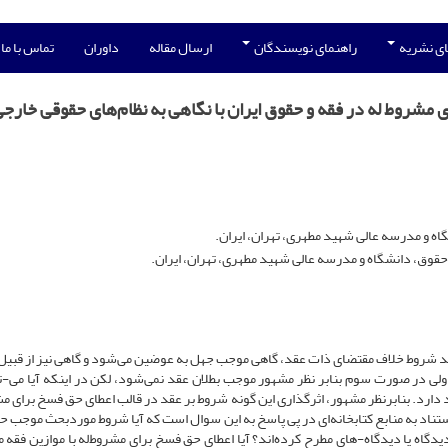
ی نشریه
راهنمای نویسندگان
ارسال مقاله
داوران
تماس با ما
ی مشروط له در فقه و حقوق ایران با نگاهی به نظام‌های حقوقی خارج
ه و مدرسه عالی شهید مطهری، تهران، ایران.
ق، دانشگاه و مدرسه عالی شهید مطهری، تهران، ایران.
ند شروط خلاف مقتضای ذات عقد، گاهی موجب جهل به عوضین می‌شود و گاهی نیز از قبیل 
ی در صورت سوم بنابر نظر مشهور موجب بطلان عقد نمی‌شود، لکن در اینکه آیا می-تو
 دارد. بنابرنظر مشهور، اثرگذاری این گونه شروط بر عقد در قالب اعطای حق فسخ برای مش
استناد به منابع کتابخانه‌ای در پی پاسخ به این سوال است که آیا شروط موردبحث موجب 
یدگاه یا دیدگاه-های مطرح کرده‌اند؟ آیا اعطای حق فسخ برای مشروط‌له با موازین فقه م