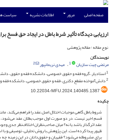
صفحه اصلی
مرور
اطلاعات نشریه
سیاست ها
ارزیابی دیدگاه تأثیر شرط باطل در ایجاد حق فسخ برا
نوع مقاله : مقاله پژوهشی
نویسندگان
2
1
مرتضی چیت سازیان
مهدی نریمانپور
1
استادیار، گروه فقه و حقوق خصوصی، دانشکده فقه و حقوق، دانشگا
2
دانش‌آموخته مقطع دکتری، فقه و حقوق خصوصی، دانشکده فقه وحقو
10.22034/MFU.2024.140485.1387
چکیده
شروط باطل گاهی موجبات اختلال اصل عقد را فراهم می‌کند، مان
قسم اخیر نیست. در دو صورت اول موجب بطلان عقد می‌شود، ول
عقد اثرگذار باشد یا نه؟ میان صاحب‌نظران اختلاف‌نظر جدی وجود
ظهور پیدا کرده است. این پژوهش با روش تحلیلی – توصیفی و با 
برای مشروط‌له می‌شود؟ فقهیان و حقوق‌دانان در این زمینه چه د