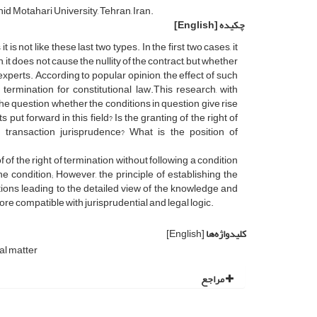
id Motahari University, Tehran, Iran.
چکیده
[English]
s not like these last two types. In the first two cases, it
n, it does not cause the nullity of the contract, but whether
experts. According to popular opinion, the effect of such
termination for constitutional law.This research, with
he question whether the conditions in question give rise
 put forward in this field? Is the granting of the right of
 transaction jurisprudence? What is the position of
 of the right of termination without following a condition
e condition; However, the principle of establishing the
itions leading to the detailed view of the knowledge and
more compatible with jurisprudential and legal logic.
کلیدواژه‌ها
[English]
gal matter
مراجع