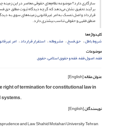
سازگاری دارد؟ موضوعه نظام‌های حقوقی معاصر در این زمینه 
برآیند تحقیق نشان می‌دهد که گرچه دیدگاه ثبوت مطلق حق فسخ
قرارداد و اصل تمسک به امر غیرقانونی زمینه‌های سوق به دیدگاه
منطق فقهی و حقوقی تناسب بیشتری دارد.
کلیدواژه‌ها
شروط باطل
حق فسخ
مشروط‌له
استقرار قرارداد
امر غیرقانو
موضوعات
فقه، اصول فقه، فقه و حقوق اسلامی، حقوق
عنوان مقاله
[English]
e right of termination for constitutional law in
l systems.
نویسندگان
[English]
isprudence and Law, Shahid Motahari University, Tehran,