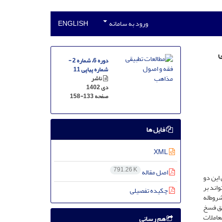
ورود به سامانه
ENGLISH
ی
دوره 6، شماره 2 -
شماره پیاپی 11
ناشر
دی 1402
صفحه
158-133
فایل ها
XML
791.26 K
اصل مقاله
این دو
اند بر
چکیده تفصیلی
روط‌له
حق فسخ
عاملات
هم رسانی