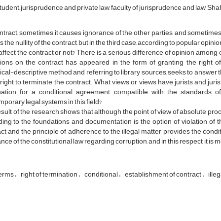
udent, jurisprudence and private law, faculty of jurisprudence and law, Shah
ntract, sometimes it causes ignorance of the other parties, and sometimes it i
 the nullity of the contract, but in the third case, according to popular opinio
 affect the contract or not? There is a serious difference of opinion among 
ions on the contract has appeared in the form of granting the right of 
ical-descriptive method and referring to library sources, seeks to answer t
 right to terminate the contract. What views or views have jurists and jurists
nation for a conditional agreement compatible with the standards of
porary legal systems in this field?
sult of the research shows that although the point of view of absolute proof
ing to the foundations and documentation is the option of violation of th
ct and the principle of adherence to the illegal matter provides the cond
nce of the constitutional law regarding corruption, and in this respect, it is 
terms
right of termination
conditional
establishment of contract
ille