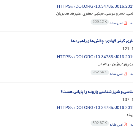
HTTPS://DOI.ORG/10.34785/J016.201
لحی؛ خسرو مومنی؛ مجتبی جعفری؛ علیرضا صابریان
609.12 K
ه
اصل مقاله
زی کیفر قوادی؛ چالش‌ها و راهبردها
1
HTTPS://DOI.ORG/10.34785/J016.201
‌پور؛ روژین ابراهیمی
952.54 K
ه
اصل مقاله
ناسی و شرق‌شناسی وارونه را پایانی هست؟
1
HTTPS://DOI.ORG/10.34785/J016.201
پناه
592.67 K
ه
اصل مقاله