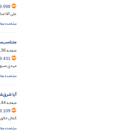
9.998
علی آقا صا
مشاهده مقال
متناسب‌سا
صفحه
36-121
9.431
مهدی صبوری
مشاهده مقال
آیا شرق‌ش
صفحه
44-137
9.109
کمال خالق 
مشاهده مقال