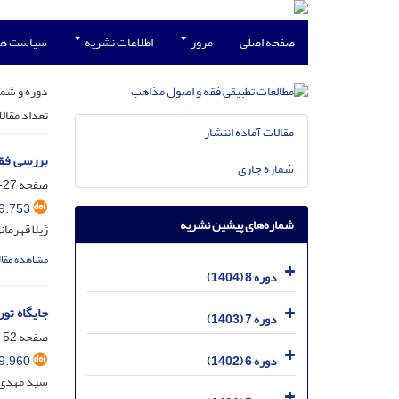
صفحه اصلی
مرور
اطلاعات نشریه
سیاست ها
دوره و شما
تعداد مقال
مقالات آماده انتشار
بررسی فقه
شماره جاری
صفحه
27-1
9.753
شماره‌های پیشین نشریه
ژیلا قهرما
مشاهده مقال
دوره 8 (1404)
جایگاه تو
دوره 7 (1403)
صفحه
52-28
9.960
دوره 6 (1402)
سید مهدی ن