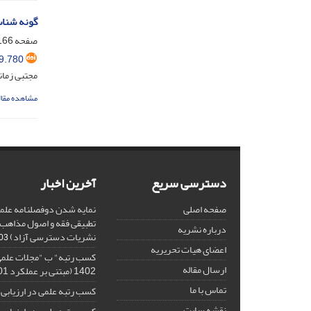
گونه شنا
صفحه
66-145
9.780
مجتبی زما
مشاهده مقال
دسترسی سریع
آخرین اخبار
صفحه اصلی
نمایه شدن دوفصلنامه علمی
درباره نشریه
نشریات دسترسی آزاد)
02-09
اعضای هیات تحریریه
کسب رتبه" ب "مجلات علمی
ارسال مقاله
1402 (مبتنی بر عملکرد 1401)
تماس با ما
کسب رتبه علمی در ارزیابی 1401
نقشه سایت