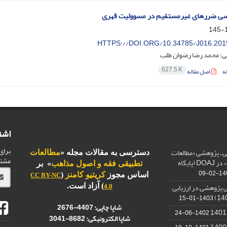
سی ضررهای غیرمستقیم در مسوولیت قهری
1
HTTPS://DOI.ORG/10.34785/J016.201
نی؛ محمد رضا رضوان طلب
627.5 K
ه
اصل مقاله
اشت
برای
 ـ پژوهشی «مطالعات
دسترسی به مقالات مجله «
مطالعات
مشت
تطبیقی فقه و اصول مذاهب» در DOAJ (پایگاه
تطبیقی فقه و اصول مذاهب
» بر
1403-
اساس مجوز
کریتیو کامنز
(
CC BY-NC
 پژوهشی در ارزیابی
) آزاد است.
4.0
1403-01-15
شاپا چاپی:
4407-2676
1402-06-24
شاپا الکترونیکی:
3041-8682