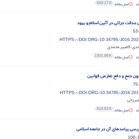
609.27 K
ه
اصل مقاله
 عدالت جزائی در آئین اسلام و یهود
HTTPS://DOI.ORG/10.34785/J016.201
دی؛ کامبیر محمدی
1001.89 K
ه
اصل مقاله
ون جمع و دفع تعارض قوانین
HTTPS://DOI.ORG/10.34785/J016.201
میرزائی
616.83 K
ه
اصل مقاله
ررسی پیامدهای آن در جامعه اسلامی
1