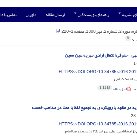
ی نشریه
راهنمای نویسندگان
ارسال مقاله
داوران
تماس با ما
ره:
دوره 2، شماره 2، مهر 1398، صفحه 1-220
8
ات:
ی- حقوقی انتقال ارادی مهریه عین معین
HTTPS://DOI.ORG/10.34785/J016.201
نی؛ احمد دیلمی
1.11 M
ه
اصل مقاله
ریه در عقود با رویکردی به تجمیع لفظ با معنا در مذاهب خمسه
HTTPS://DOI.ORG/10.34785/J016.201
ژادهاشمی؛ علی بهرامی نژاد؛ محمد رضا امام