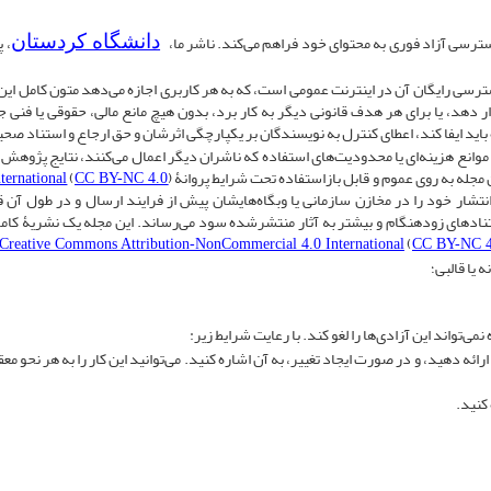
ترسی آزاد فوری به محتوای خود فراهم می‌کند. ناشر ما،
، 
دانشگاه کردستان
سی رایگان آن در اینترنت عمومی است، که به هر کاربری اجازه می‌دهد متون کامل این مقا
 قرار دهد، یا برای هر هدف قانونی دیگر به کار برد، بدون هیچ مانع مالی، حقوقی یا فنی 
باید ایفا کند، اعطای کنترل به نویسندگان بر یکپارچگی اثرشان و حق ارجاع و استناد صح
انع هزینه‌ای یا محدودیت‌های استفاده که ناشران دیگر اعمال می‌کنند، نتایج پژوهش در 
جله به روی عموم و قابل بازاستفاده تحت شرایط پروانۀ
(
ernational
CC BY-NC 4.0
انتشار خود را در مخازن سازمانی یا وبگاه‌هایشان پیش از فرایند ارسال و در طول آن ق
 استنادهای زودهنگام و بیشتر به آثار منتشرشده سود می‌رساند. این مجله یک نشریۀ کاملا
(
Creative Commons Attribution-NonCommercial 4.0 International
CC BY-NC 4
 یا قالبی؛
می‌تواند این آزادی‌ها را لغو کند. با رعایت شرایط زیر:
ائه دهید، و در صورت ایجاد تغییر، به آن اشاره کنید. می‌توانید این کار را به هر نحو م
کنید.