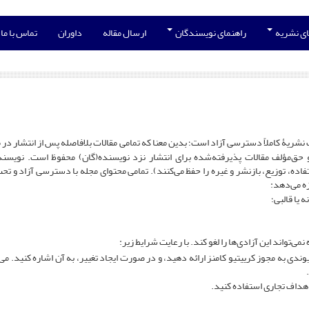
ی نشریه
راهنمای نویسندگان
ارسال مقاله
داوران
تماس با ما
نشریۀ کاملاً دسترسی آزاد است؛ بدین معنا که تمامی مقالات بلافاصله پس از انتشار د
 حق‌مؤلف مقالات پذیرفته‌شده برای انتشار نزد نویسنده(گان) محفوظ است. نویسند
فاده، توزیع، بازنشر و غیره را حفظ می‌کنند). تمامی محتوای مجله با دسترسی آزاد و تح
 یا قالبی؛
می‌تواند این آزادی‌ها را لغو کند. با رعایت شرایط زیر:
دی به مجوز کرییتیو کامنز ارائه دهید، و در صورت ایجاد تغییر، به آن اشاره کنید. می‌توا
 اهداف تجاری استفاده کنید.