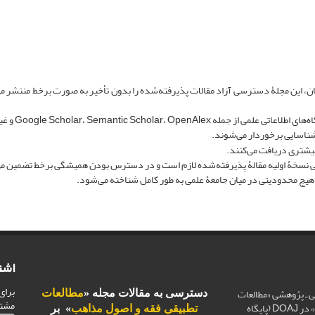
، این مجلۀ دسترسی‌ آزاد مقالات پذیرفته‌شده را بدون تأخیر به صورت برخط منتشر می‌ک
Google Scholar، Semant و غیره نمایه و قابل دسترس می‌شوند.
ناسایی برخوردار می‌شوند.
یشتری دریافت می‌کنند.
ایی نسخۀ اولیه مقالۀ پذیرفته‌شده لازم است و در دسترس بودن همیشگی برخط تضمین م
چ محدودیتی در میان جامعۀ علمی به طور کامل شناخته می‌شود.
اشت
برای
 ـ پژوهشی «مطالعات
دسترسی به مقالات مجله «
مطالعات
مشت
تطبیقی فقه و اصول مذاهب» در DOAJ (پایگاه
تطبیقی فقه و اصول مذاهب
» بر