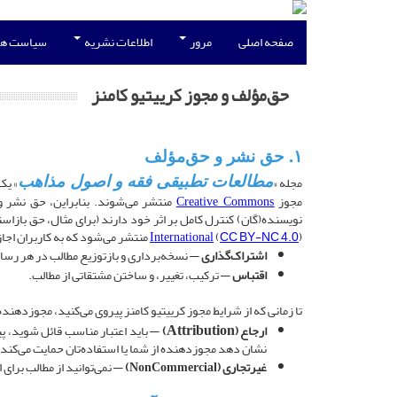
صفحه اصلی
مرور
اطلاعات نشریه
سیاست ها
حق‌مؤلف و مجوز کرییتیو کامنز
۱. حق نشر و حق‌مؤلف
مجله «
»
یک 
مطالعات تطبیقی فقه و اصول مذاهب
مجوز
منتشر می‌شوند. بنابراین، حق نشر و
Creative Commons
نویسنده(گان) کنترل کامل بر اثر خود دارند (برای مثال، حق بازاست
) منتشر می‌شود که به کاربران اجازه می‌دهد:
CC BY-NC 4.0
(
International
اشتراک‌گذاری
— نسخه‌برداری و بازتوزیع مطالب در هر رسانه
اقتباس
— ترکیب، تغییر، و ساختن مشتقاتی از مطالب.
تا زمانی که از شرایط مجوز کرییتیو کامنز پیروی می‌کنید، مجوزدهنده ن
ارجاع (
)
— باید اعتبار مناسب قائل شوید، پیون
Attribution
نشان دهد مجوزدهنده از شما یا استفاده‌تان حمایت می‌کند.
غیرتجاری (
)
— نمی‌توانید از مطالب برای
NonCommercial