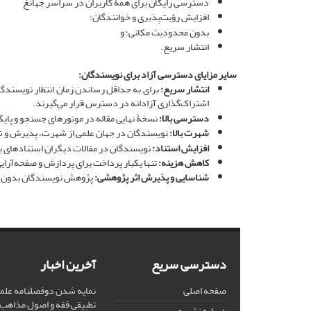
دسترسی رایگان برای همۀ کاربران در سراسر جهانغ
افزایش رؤیت‌پذیری و خوانندگان؛
بدون محدودیت مکانی؛ و
انتشار سریع.
سایر مزایای دسترسی آزاد برای نویسندگان:
انتشار سریع:
برای به حداقل رساندن زمان انتظار نویسندگان
اشتراک‌گذاری آزادانه در دسترس قرار می‌گیرند.
دسترسی بالا:
نسخۀ نهایی مقاله در موتورهای جستجو و پایگاه‌های اطلاعاتی علمی از جمله ic Scholar، OpenAlex
شهرت بالا:
نویسندگان در جهان علمی از شهرت، پذیرش و ش
افزایش استناد:
نویسندگان در مقالات دیگران استنادهای ب
کاهش هزینه:
تنها یکبار پرداخت برای پردازش و صفحه‌آر
شناسایی و پذیرش اثر پژوهشی:
پژوهش نویسندگان بدون هی
دسترسی سریع
آخرین اخبار
صفحه اصلی
نمایه شدن دوفصلنامه علمی
درباره نشریه