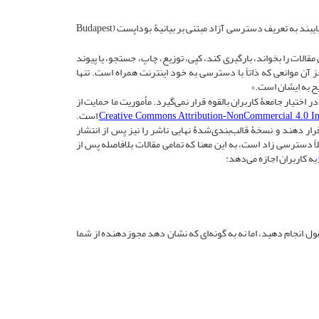
پایبند به تعریف دسترسی آزاد مبتنی بر بیانیۀ بوداپست (
Budapest
لات را بخواند، بارگیری کند، کپی، توزیع، چاپ، جستجو، یا پیوند
جز آن موانعی که ذاتاً با دسترسی به خود اینترنت همراه است. تنها
یح به ایشان است.»
اختیار جامعۀ کاربران بالقوه قرار نمی‌گیرد. مأموریت ما حمایت از
) است.
Creative Commons Attribution-NonCommercial 4.0 Int
رار دهند و نسخۀ قالب‌بندی‌شدۀ نهایی ناشر را نیز پس از انتشار
ً دسترسی‌ زاد است، به این معنا که تمامی مقالات بلافاصله پس از
عقول انجام دهید، اما نه به گونه‌ای که نشان دهد مجوزدهنده از شما