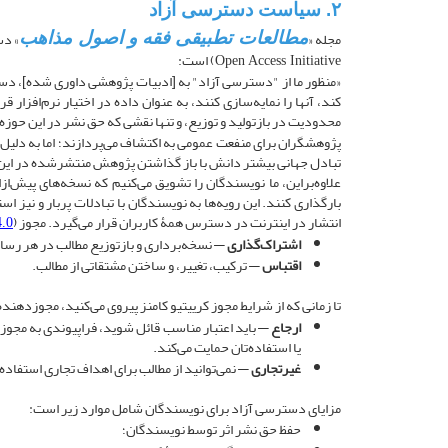
۲. سیاست دسترسی آزاد
مجله «
» دس
مطالعات تطبیقی فقه و اصول مذاهب
) است:
Open Access Initiative
«منظور ما از "دسترسی آزاد" به [ادبیات پژوهشی داوری شده]، دستر
کند، آنها را نمایه‌سازی کنند، به عنوان داده در اختیار نرم‌افزار
محدودیت در بازتولید و توزیع، و تنها نقشی که حق نشر در این حوزه 
پژوهشگران برای منفعت عمومی به اکتشاف می‌پردازند؛ اما به دلیل مو
تبادل جهانی بیشتر دانش با باز گذاشتن پژوهش منتشرشده در این م
علاوه‌براین، ما نویسندگان را تشویق می‌کنیم که نسخه‌های پیش‌از
بارگذاری کنند. این رویه‌ها به نویسندگان با تبادلات پربار و نیز
انتشار در اینترنت در دسترس همۀ کاربران قرار می‌گیرد. مجوز
) به کاربران اجازه می‌دهد:
.0
اشتراک‌گذاری
— نسخه‌برداری و بازتوزیع مطالب در هر رسانه
اقتباس
— ترکیب، تغییر، و ساختن مشتقاتی از مطالب.
تا زمانی که از شرایط مجوز کرییتیو کامنز پیروی می‌کنید، مجوزدهنده ن
ارجاع
— باید اعتبار مناسب قائل شوید، فراپیوندی به مجوز ار
یا استفاده‌تان حمایت می‌کند.
غیرتجاری
— نمی‌توانید از مطالب برای اهداف تجاری استفاده 
مزایای دسترسی آزاد برای نویسندگان شامل موارد زیر است:
حفظ حق نشر اثر توسط نویسندگان؛