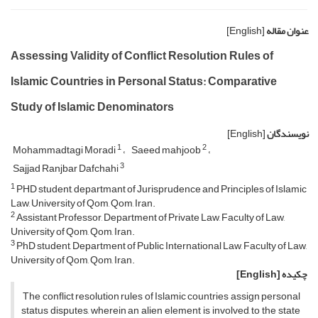
عنوان مقاله
[English]
Assessing Validity of Conflict Resolution Rules of
Islamic Countries in Personal Status: Comparative
Study of Islamic Denominators
نویسندگان
[English]
1
2
Mohammadtagi Moradi
Saeed mahjoob
3
Sajjad Ranjbar Dafchahi
1
PHD student, departmant of Jurisprudence and Principles of Islamic
Law, University of Qom, Qom, Iran.
2
Assistant Professor, Department of Private Law, Faculty of Law,
University of Qom, Qom, Iran.
3
PhD student, Department of Public International Law, Faculty of Law,
University of Qom, Qom, Iran.
چکیده
[English]
The conflict resolution rules of Islamic countries assign personal
status disputes, wherein an alien element is involved, to the state