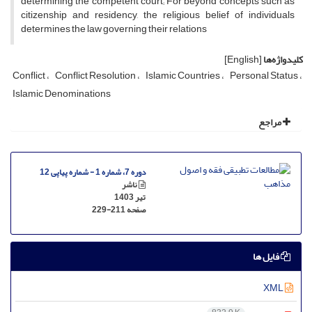
determining the competent court; For beyond concepts such as
citizenship and residency, the religious belief of individuals
determines the law governing their relations
کلیدواژه‌ها
[English]
Conflict
Conflict Resolution
Islamic Countries
Personal Status
Islamic Denominations
مراجع
دوره 7، شماره 1 - شماره پیاپی 12
ناشر
تیر 1403
صفحه
229-211
فایل ها
XML