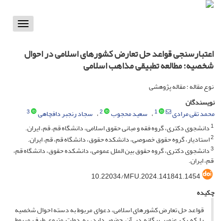
Toggle
vigation
اعتبارسنجی قواعد حل تعارض کشورهای اسلامی در احوال
شخصیه؛ مطالعه تطبیقی مذاهب اسلامی
نوع مقاله : مقاله پژوهشی
نویسندگان
3
2
1
محمد تقی مرادی
سعید محجوب
سجاد رنجبر دافچاهی
1
دانشجوی دکتری، گروه فقه و مبانی حقوق اسلامی، دانشگاه قم، قم، ایران.
2
استادیار، گروه حقوق خصوصی، دانشکده حقوق، دانشگاه قم، قم، ایران.
3
دانشجوی دکتری، گروه حقوق بین الملل عمومی، دانشکده حقوق، دانشگاه قم،
قم، ایران.
10.22034/MFU.2024.141841.1454
چکیده
قواعد حل تعارض کشورهای اسلامی، دعوای مربوط به دسته احوال شخصیه
را که یک عنصر بیگانه در آن حضور دارد، به دولت متبوع طرف مربوط