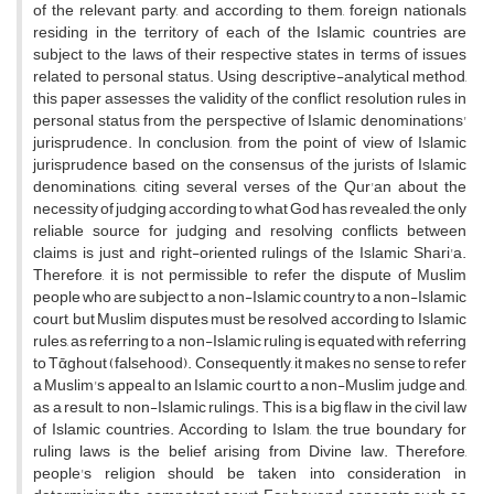
of the relevant party, and according to them, foreign nationals
residing in the territory of each of the Islamic countries are
subject to the laws of their respective states in terms of issues
related to personal status. Using descriptive-analytical method,
this paper assesses the validity of the conflict resolution rules in
personal status from the perspective of Islamic denominations'
jurisprudence. In conclusion, from the point of view of Islamic
jurisprudence based on the consensus of the jurists of Islamic
denominations, citing several verses of the Qur'an about the
necessity of judging according to what God has revealed, the only
reliable source for judging and resolving conflicts between
claims is just and right-oriented rulings of the Islamic Shari'a.
Therefore, it is not permissible to refer the dispute of Muslim
people who are subject to a non-Islamic country to a non-Islamic
court, but Muslim disputes must be resolved according to Islamic
rules, as referring to a non-Islamic ruling is equated with referring
to Tᾱghout (falsehood). Consequently, it makes no sense to refer
a Muslim's appeal to an Islamic court to a non-Muslim judge and,
as a result, to non-Islamic rulings. This is a big flaw in the civil law
of Islamic countries. According to Islam, the true boundary for
ruling laws is the belief arising from Divine law. Therefore,
people's religion should be taken into consideration in