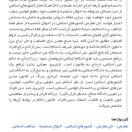
دانسته و طبق آن‌ها، اتباع خارجه مقیم در خاک هرکدام از کشورهای اسلامی
از حیث مسائل مربوطه به احوال شخصیه و اهلیت خود، مطیع قوانین دولت
متبوع خود خواهند بود. دراین مقاله با روش توصیفی و تحلیلی به سنجش
اعتبار قواعد حل تعارض کشورهای اسلامی در احوال شخصیه از منظر فقه
مذاهب پرداخته‌ایم. نتیجۀ تحقیق آن است که از منظر فقه اسلامی و مستند
به اتفاق آرای فقهای مذاهب با استناد با آیات متعددی از قرآن مبنی بر لزوم
قضاوت مطابق ما انزل الله، تنها منبع معتبر برای قضاوت و حل نزاع بین
دعاوی، احکام عادلانه و حق‌محور شریعت اسلام است. پس ارجاع نزاع افراد
مسلمان که تابع کشور غیر اسلامی‌اند، به دادگاه غیر اسلامی، جایز نیست و
ترافع مسلمین باید طبق احکام اسلامی حل‌و‌فصل شود؛ زیرا ارجاع به حکم
غیر اسلامی، ارجاع به طاغوت است. ازاین‌رو، معنایی ندارد ترافع یک
مسلمان به دادگاه اسلامی به قاضی غیر مسلمان و به تبع آن، به احکام غیر
اسلامی ارجاع داده شود. این نقیصه، ایرادی بزرگ در قانون مدنی
کشورهای اسلامی است. از نظر اسلام، مرز حقیقی برای حاکمیت قوانین،
مرزهای اعتقادی برخاسته از قوانین آسمانی است. ازاین‌رو، باید دین افراد
در تعیین دادگاه صالح، مدنظر قرار بگیرد؛ چراکه فراتر و پیشتر از مفاهیمی
چون تابعیت و اقامت، اعتقاد دینی افراد، قانون حاکم بر روابط آن‌ها را
مشخص می‌کند.
کلیدواژه‌ها
تعارض
حل تعارض
کشورهای اسلامی
احوال شخصیه
مذاهب اسلامی