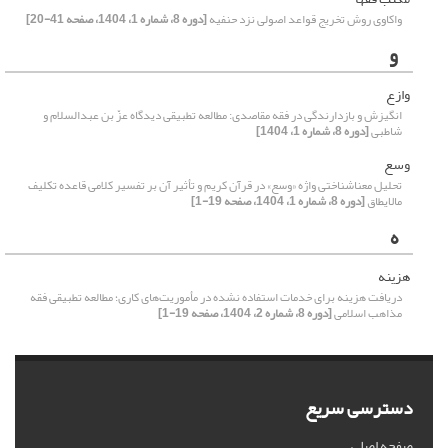
واکاوی روش تخریج قواعد اصولی نزد حنفیه
[دوره 8، شماره 1، 1404، صفحه 41-20]
و
وازع
انگیزش و بازدارندگی در فقه مقاصدی: مطالعه تطبیقی دیدگاه عزّ بن عبدالسلام و
شاطبی
[دوره 8، شماره 1، 1404]
وسع
تحلیل معناشناختی واژه «وسع» در قرآن کریم و تأثیر آن بر تفسیر کلامی قاعده تکلیف
مالایطاق
[دوره 8، شماره 1، 1404، صفحه 19-1]
ه
هزینه
دریافت هزینه برای خدمات استفاده نشده در مأموریت‌های کاری؛ مطالعه تطبیقی فقه
مذاهب اسلامی
[دوره 8، شماره 2، 1404، صفحه 19-1]
دسترسی سریع
صفحه اصلی