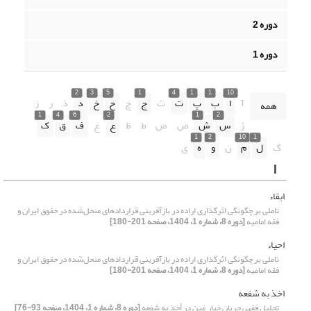
دوره 2
دوره 1
2
3
5
1
4
1
1
10
آ
ا
ب
پ
ت
ث
ج
چ
ح
خ
د
ذ
ر
ز
همه
1
4
6
2
1
2
ژ
س
ش
ص
ض
ط
ظ
ع
غ
ف
ق
ک
1
2
10
1
گ
ل
م
ن
و
ه
ی
ا
ابقاء
تاملی بر چگونگی اثرگذاری اراده در بازآفرینی قراردادهای منحل‌شده در حقوق ایران و
فقه امامیه
[دوره 8، شماره 1، 1404، صفحه 201-180]
احیاء
تاملی بر چگونگی اثرگذاری اراده در بازآفرینی قراردادهای منحل‌شده در حقوق ایران و
فقه امامیه
[دوره 8، شماره 1، 1404، صفحه 201-180]
اخذ به شفعه
تحلیل فقهی جریان خیار غبن در أخذ به شفعه
[دوره 8، شماره 1، 1404، صفحه 93-76]