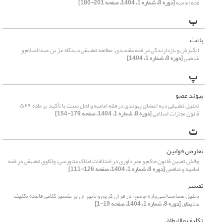
فقه امامیه
[دوره 8، شماره 1، 1404، صفحه 201-180]
ب
باعث
انگیزش و بازدارندگی در فقه مقاصدی: مطالعه تطبیقی دیدگاه عزّ بن عبدالسلام و
شاطبی
[دوره 8، شماره 1، 1404]
پ
پیوند عضو
تحلیل تطبیقی دیه اعضای پیوندی در فقه امامیه و اهل سنت با تأکید بر ماده ۵۶۶
قانون مجازات اسلامی
[دوره 8، شماره 1، 1404، صفحه 179-154]
ت
تعارض قوانین
چالش تعیین قانون حاکم و مقر داوری در اختلافات املاک متاورسی؛ واکاوی تطبیقی در فقه
امامیه و شافعی
[دوره 8، شماره 1، 1404، صفحه 126-111]
تفسیر
تحلیل معناشناختی واژه «وسع» در قرآن کریم و تأثیر آن بر تفسیر کلامی قاعده تکلیف
مالایطاق
[دوره 8، شماره 1، 1404، صفحه 19-1]
تکلیف مالایطاق