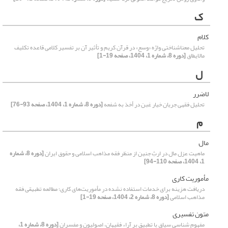
ک
کلام
تحلیل معناشناختی واژه «وسع» در قرآن کریم و تأثیر آن بر تفسیر کلامی قاعده تکلیف
مالایطاق
[دوره 8، شماره 1، 1404، صفحه 19-1]
ل
لاضرر
تحلیل فقهی جریان خیار غبن در أخذ به شفعه
[دوره 8، شماره 1، 1404، صفحه 93-76]
م
مال
ماهیت عزل مال در ارثِ جنین از منظر فقه مذاهب اسلامی و حقوق ایران
[دوره 8، شماره
1، 1404، صفحه 110-94]
مأموریت کاری
دریافت هزینه برای خدمات استفاده نشده در مأموریت‌های کاری؛ مطالعه تطبیقی فقه
مذاهب اسلامی
[دوره 8، شماره 2، 1404، صفحه 19-1]
متون تفسیری
مفهوم شناسی سیاق با تطبیق بر آراء فقیهان، اصولیون و مفسران
[دوره 8، شماره 1،