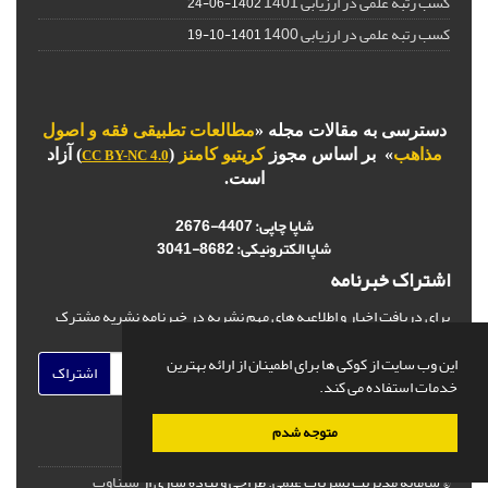
کسب رتبه علمی در ارزیابی 1401
1402-06-24
کسب رتبه علمی در ارزیابی 1400
1401-10-19
دسترسی به مقالات مجله «
مطالعات تطبیقی فقه و اصول
مذاهب
» بر اساس مجوز
کریتیو کامنز
(
) آزاد
CC BY-NC 4.0
است.
شاپا چاپی:
4407-2676
شاپا الکترونیکی:
3041-8682
اشتراک خبرنامه
برای دریافت اخبار و اطلاعیه های مهم نشریه در خبرنامه نشریه مشترک
شوید.
این وب سایت از کوکی ها برای اطمینان از ارائه بهترین
اشتراک
خدمات استفاده می کند.
متوجه شدم
© سامانه مدیریت نشریات علمی.
طراحی و پیاده سازی از
سیناوب