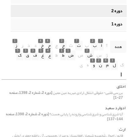
دوره 2
دوره 1
1
4
4
3
7
2
7
آ
ا
ب
پ
ت
ث
ج
چ
ح
خ
د
ذ
ر
ز
همه
5
3
3
1
4
1
1
2
ژ
س
ش
ص
ض
ط
ظ
ع
غ
ف
ق
ک
1
2
8
1
گ
ل
م
ن
و
ه
ی
ا
اخلاق
بررسی فقهی- حقوقی انتقال ارادی مهریه عین معین
[دوره 2، شماره 2، 1398، صفحه
27-1]
ادوارد سعید
آیا شرق‌شناسی و شرق‌شناسی وارونه را پایانی هست؟
[دوره 2، شماره 2، 1398، صفحه
144-137]
ارث
قانون احوال شخصیه شیعیان افغانستان و میزان همسویی آن با فقه جعفری (بخش